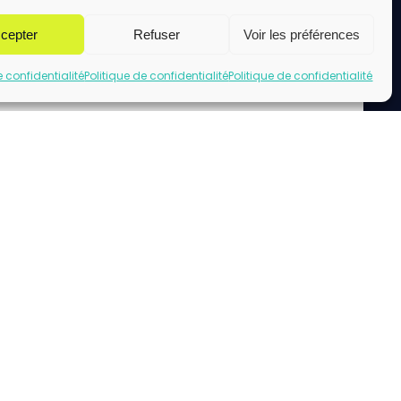
cepter
Refuser
Voir les préférences
e confidentialité
Politique de confidentialité
Politique de confidentialité
uez pour accepter les cookies marketing
et activer ce contenu
acebook url page.