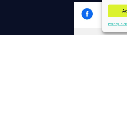
Ac
Politique d
Cliq
Please insert correct f