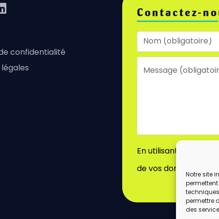
Contactez-no
 de confidentialité
 légales
En utilisant ce formu
de vos données par c
Notre site 
permettent 
techniques)
permettre 
des service