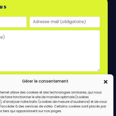
us
laire, vous acceptez le stockage et le traitement
Gérer le consentement
e site.
ENVOYER
internet utilise des cookies et des technologies similaires, qui nous
de faire fonctionner le site de manière optimale (cookies
, d'analyser notre trafic (cookies de mesure d’audience) et de vous
d'accéder à des services de vidéo. Certains cookies sont placés par
s tiers qui apparaissent sur nos pages.