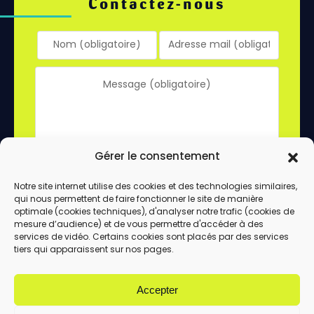
Contactez-nous
Gérer le consentement
Notre site internet utilise des cookies et des technologies similaires,
qui nous permettent de faire fonctionner le site de manière
En utilisant ce formulaire, vous acceptez le
optimale (cookies techniques), d'analyser notre trafic (cookies de
stockage et le traitement de vos données
mesure d’audience) et de vous permettre d'accéder à des
services de vidéo. Certains cookies sont placés par des services
par ce site.
tiers qui apparaissent sur nos pages.
ENVOYER
Accepter