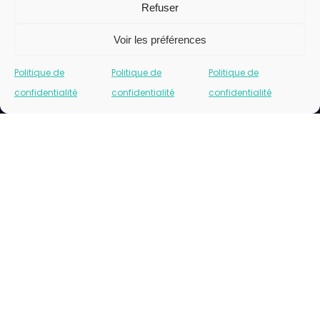
Refuser
Voir les préférences
Politique de
Politique de
Politique de
confidentialité
confidentialité
confidentialité
Cliquez pour accepter les cookies marketing
et activer ce contenu
Please insert correct facebook url page.