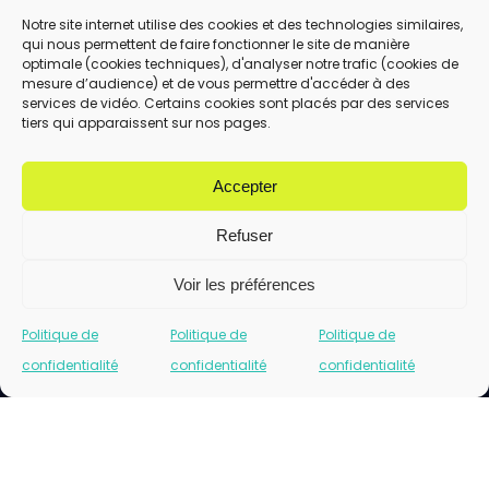
Notre site internet utilise des cookies et des technologies similaires,
qui nous permettent de faire fonctionner le site de manière
En utilisant ce formulaire, vous acceptez le
optimale (cookies techniques), d'analyser notre trafic (cookies de
stockage et le traitement de vos données
mesure d’audience) et de vous permettre d'accéder à des
services de vidéo. Certains cookies sont placés par des services
par ce site.
tiers qui apparaissent sur nos pages.
ENVOYER
Accepter
Refuser
Voir les préférences
Politique de
Politique de
Politique de
confidentialité
confidentialité
confidentialité
Cliquez pour accepter les cookies marketing
et activer ce contenu