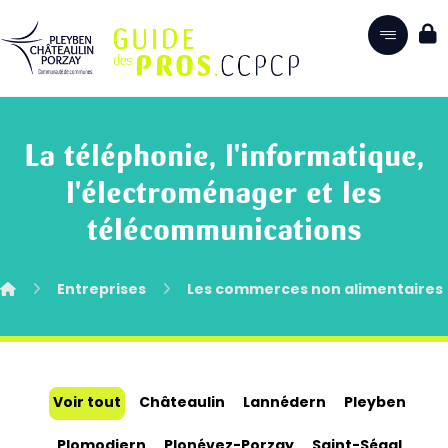
La téléphonie, l'informatique,
l'électroménager et les
télécommunications
Entreprises
Les commerces non alimentaires
Voir tout
Châteaulin
Lannédern
Pleyben
Plomodiern
Plonévez-Porzay
Saint-Ségal