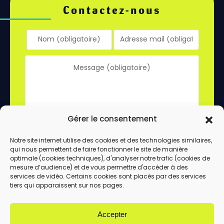
Contactez-nous
Gérer le consentement
Notre site internet utilise des cookies et des technologies similaires,
qui nous permettent de faire fonctionner le site de manière
En utilisant ce formulaire, vous acceptez le
optimale (cookies techniques), d'analyser notre trafic (cookies de
stockage et le traitement de vos données
mesure d’audience) et de vous permettre d'accéder à des
services de vidéo. Certains cookies sont placés par des services
par ce site.
tiers qui apparaissent sur nos pages.
ENVOYER
Accepter