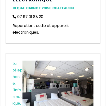
10 QUAI CARNOT 29150 CHATEAULIN
07 67 01 88 20
Réparation : audio et appareils
électroniques.
La
télép
honi
e,
l'info
rmat
ique,