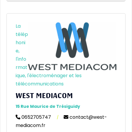
La
télép
honi
e,
l'info
rmat
ique, l'électroménager et les
télécommunications
WEST MEDIACOM
15 Rue Maurice de Trésiguidy
0652705747
|
contact@west-
mediacom.fr