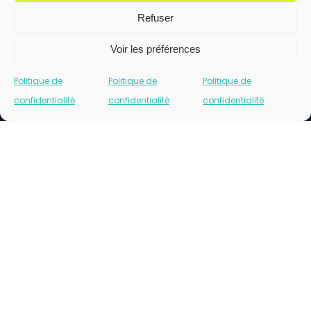
Refuser
Voir les préférences
Politique de
Politique de
Politique de
confidentialité
confidentialité
confidentialité
Cliquez pour accepter les cookies marketing
et activer ce contenu
Please insert correct facebook url page.