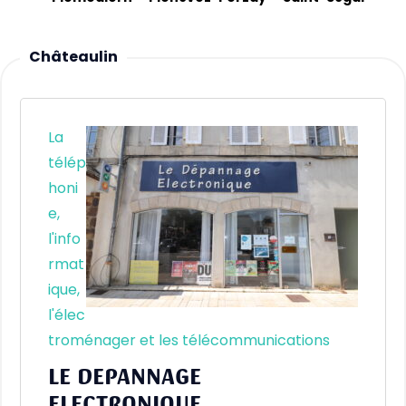
Châteaulin
La
télép
honi
e,
l'info
rmat
ique,
l'élec
troménager et les télécommunications
LE DEPANNAGE
ELECTRONIQUE