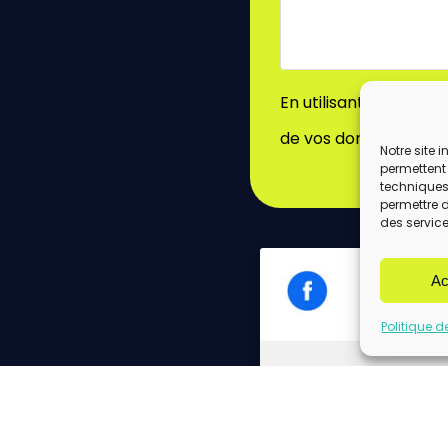
En utilisant ce formu
de vos données par c
Notre site 
permettent 
techniques)
permettre 
des service
Ac
Politique d