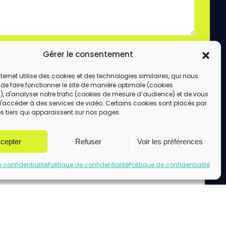
laire, vous acceptez le stockage et le traitement
Gérer le consentement
e site.
ENVOYER
internet utilise des cookies et des technologies similaires, qui nous
de faire fonctionner le site de manière optimale (cookies
, d'analyser notre trafic (cookies de mesure d’audience) et de vous
d'accéder à des services de vidéo. Certains cookies sont placés par
s tiers qui apparaissent sur nos pages.
cepter
Refuser
Voir les préférences
e confidentialité
Politique de confidentialité
Politique de confidentialité