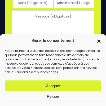
Gérer le consentement
Notre site internet utilise des cookies et des technologies similaires,
qui nous permettent de faire fonctionner le site de manière
En utilisant ce formulaire, vous acceptez le
optimale (cookies techniques), d'analyser notre trafic (cookies de
stockage et le traitement de vos données
mesure d’audience) et de vous permettre d'accéder à des
services de vidéo. Certains cookies sont placés par des services
par ce site.
tiers qui apparaissent sur nos pages.
ENVOYER
Accepter
Refuser