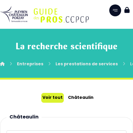
La recherche scientifique
Entreprises
Les prestations de services
L
Voir tout
Châteaulin
Châteaulin