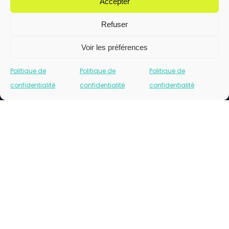
Accepter
Refuser
Voir les préférences
Politique de
Politique de
Politique de
confidentialité
confidentialité
confidentialité
Cliquez pour accepter les cookies marketing
et activer ce contenu
Please insert correct facebook url page.