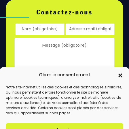
Contactez-nous
Gérer le consentement
Notre site internet utilise des cookies et des technologies similaires,
qui nous permettent de faire fonctionner le site de manière
En utilisant ce formulaire, vous acceptez le
optimale (cookies techniques), d'analyser notre trafic (cookies de
stockage et le traitement de vos données
mesure d’audience) et de vous permettre d'accéder à des
services de vidéo. Certains cookies sont placés par des services
par ce site.
tiers qui apparaissent sur nos pages.
ENVOYER