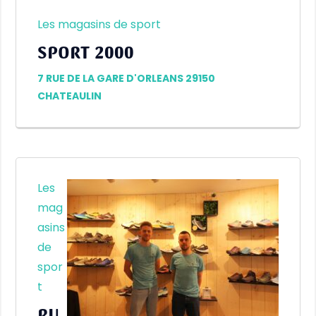
Les magasins de sport
SPORT 2000
7 RUE DE LA GARE D'ORLEANS 29150
CHATEAULIN
Les
mag
asins
de
spor
t
RU