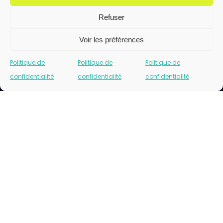
Refuser
Voir les préférences
Politique de
Politique de
Politique de
confidentialité
confidentialité
confidentialité
Cliquez pour accepter les cookies marketing
et activer ce contenu
Please insert correct facebook url page.