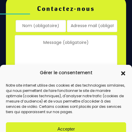
Contactez-nous
Gérer le consentement
Notre site internet utilise des cookies et des technologies similaires,
qui nous permettent de faire fonctionner le site de manière
En utilisant ce formulaire, vous acceptez le
optimale (cookies techniques), d'analyser notre trafic (cookies de
stockage et le traitement de vos données
mesure d’audience) et de vous permettre d'accéder à des
services de vidéo. Certains cookies sont placés par des services
par ce site.
tiers qui apparaissent sur nos pages.
ENVOYER
Accepter