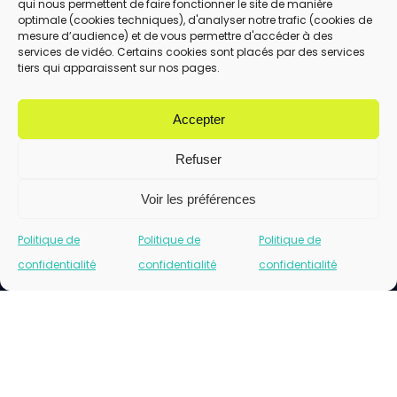
qui nous permettent de faire fonctionner le site de manière
En utilisant ce formulaire, vous acceptez le
optimale (cookies techniques), d'analyser notre trafic (cookies de
stockage et le traitement de vos données
mesure d’audience) et de vous permettre d'accéder à des
services de vidéo. Certains cookies sont placés par des services
par ce site.
tiers qui apparaissent sur nos pages.
ENVOYER
Accepter
Refuser
Voir les préférences
Politique de
Politique de
Politique de
confidentialité
confidentialité
confidentialité
Cliquez pour accepter les cookies marketing
et activer ce contenu