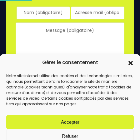
Gérer le consentement
Notre site internet utilise des cookies et des technologies similaires,
qui nous permettent de faire fonctionner le site de manière
En utilisant ce formulaire, vous acceptez le
optimale (cookies techniques), d'analyser notre trafic (cookies de
stockage et le traitement de vos données
mesure d’audience) et de vous permettre d'accéder à des
services de vidéo. Certains cookies sont placés par des services
par ce site.
tiers qui apparaissent sur nos pages.
ENVOYER
Accepter
Refuser