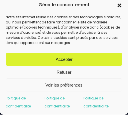
Gérer le consentement
Notre site internet utilise des cookies et des technologies similaires,
qui nous permettent de faire fonctionner le site de manière
En utilisant ce formulaire, vous acceptez le
optimale (cookies techniques), d'analyser notre trafic (cookies de
stockage et le traitement de vos données
mesure d’audience) et de vous permettre d'accéder à des
services de vidéo. Certains cookies sont placés par des services
par ce site.
tiers qui apparaissent sur nos pages.
ENVOYER
Accepter
Refuser
Voir les préférences
Politique de
Politique de
Politique de
confidentialité
confidentialité
confidentialité
Cliquez pour accepter les cookies marketing