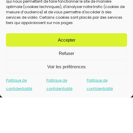
qui nous permettent de faire fonctionner le site de manière
En utilisant ce formulaire, vous acceptez le
optimale (cookies techniques), d'analyser notre trafic (cookies de
stockage et le traitement de vos données
mesure d’audience) et de vous permettre d'accéder à des
services de vidéo. Certains cookies sont placés par des services
par ce site.
tiers qui apparaissent sur nos pages.
ENVOYER
Accepter
Refuser
Voir les préférences
Politique de
Politique de
Politique de
confidentialité
confidentialité
confidentialité
Cliquez pour accepter les cookies marketing
et activer ce contenu