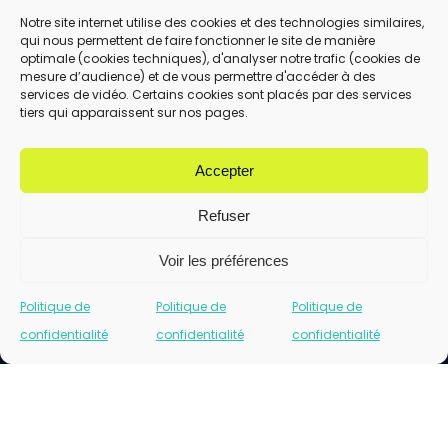
Notre site internet utilise des cookies et des technologies similaires,
qui nous permettent de faire fonctionner le site de manière
En utilisant ce formulaire, vous acceptez le
optimale (cookies techniques), d'analyser notre trafic (cookies de
stockage et le traitement de vos données
mesure d’audience) et de vous permettre d'accéder à des
services de vidéo. Certains cookies sont placés par des services
par ce site.
tiers qui apparaissent sur nos pages.
ENVOYER
Accepter
Refuser
Voir les préférences
Politique de
Politique de
Politique de
confidentialité
confidentialité
confidentialité
Cliquez pour accepter les cookies marketing
et activer ce contenu