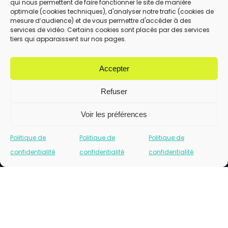
qui nous permettent de faire fonctionner le site de manière
En utilisant ce formulaire, vous acceptez le
optimale (cookies techniques), d'analyser notre trafic (cookies de
stockage et le traitement de vos données
mesure d’audience) et de vous permettre d'accéder à des
services de vidéo. Certains cookies sont placés par des services
par ce site.
tiers qui apparaissent sur nos pages.
ENVOYER
Accepter
Refuser
Voir les préférences
Politique de
Politique de
Politique de
confidentialité
confidentialité
confidentialité
Cliquez pour accepter les cookies marketing
et activer ce contenu