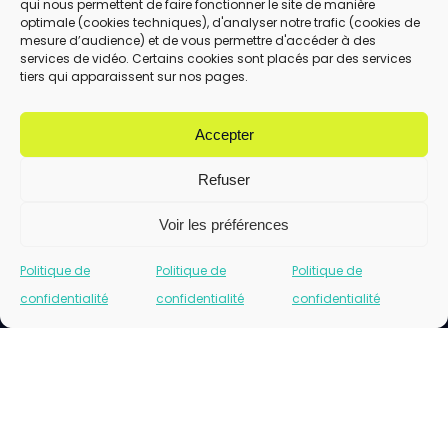
qui nous permettent de faire fonctionner le site de manière
En utilisant ce formulaire, vous acceptez le
optimale (cookies techniques), d'analyser notre trafic (cookies de
stockage et le traitement de vos données
mesure d’audience) et de vous permettre d'accéder à des
services de vidéo. Certains cookies sont placés par des services
par ce site.
tiers qui apparaissent sur nos pages.
ENVOYER
Accepter
Refuser
Voir les préférences
Politique de
Politique de
Politique de
confidentialité
confidentialité
confidentialité
Cliquez pour accepter les cookies marketing
et activer ce contenu