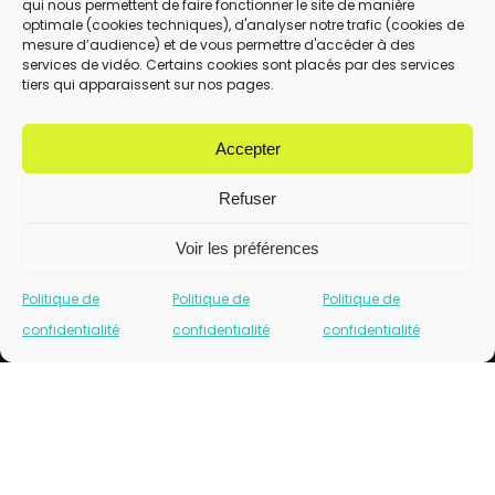
qui nous permettent de faire fonctionner le site de manière
En utilisant ce formulaire, vous acceptez le
optimale (cookies techniques), d'analyser notre trafic (cookies de
stockage et le traitement de vos données
mesure d’audience) et de vous permettre d'accéder à des
services de vidéo. Certains cookies sont placés par des services
par ce site.
tiers qui apparaissent sur nos pages.
ENVOYER
Accepter
Refuser
Voir les préférences
Politique de
Politique de
Politique de
confidentialité
confidentialité
confidentialité
Cliquez pour accepter les cookies marketing
et activer ce contenu