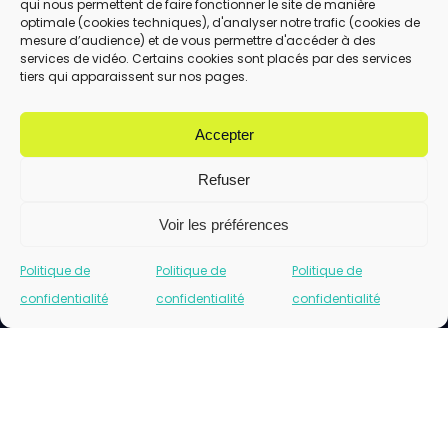
qui nous permettent de faire fonctionner le site de manière
En utilisant ce formulaire, vous acceptez le
optimale (cookies techniques), d'analyser notre trafic (cookies de
stockage et le traitement de vos données
mesure d’audience) et de vous permettre d'accéder à des
services de vidéo. Certains cookies sont placés par des services
par ce site.
tiers qui apparaissent sur nos pages.
ENVOYER
Accepter
Refuser
Voir les préférences
Politique de
Politique de
Politique de
confidentialité
confidentialité
confidentialité
Cliquez pour accepter les cookies marketing
et activer ce contenu