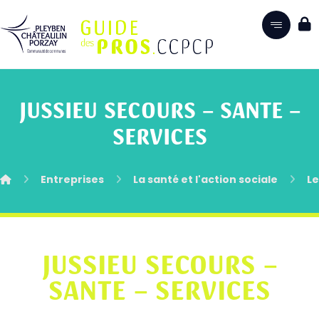
JUSSIEU SECOURS – SANTE –
SERVICES
Entreprises
La santé et l'action sociale
Le
JUSSIEU SECOURS –
SANTE – SERVICES