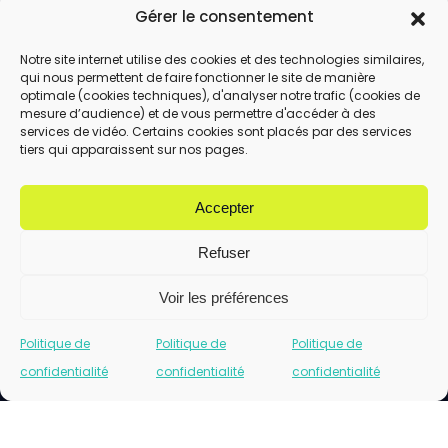
Gérer le consentement
Notre site internet utilise des cookies et des technologies similaires,
qui nous permettent de faire fonctionner le site de manière
En utilisant ce formulaire, vous acceptez le
optimale (cookies techniques), d'analyser notre trafic (cookies de
stockage et le traitement de vos données
mesure d’audience) et de vous permettre d'accéder à des
services de vidéo. Certains cookies sont placés par des services
par ce site.
tiers qui apparaissent sur nos pages.
ENVOYER
Accepter
Refuser
Voir les préférences
Politique de
Politique de
Politique de
confidentialité
confidentialité
confidentialité
Cliquez pour accepter les cookies marketing