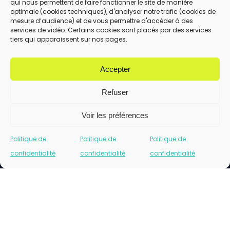
qui nous permettent de faire fonctionner le site de manière
En utilisant ce formulaire, vous acceptez le
optimale (cookies techniques), d'analyser notre trafic (cookies de
stockage et le traitement de vos données
mesure d’audience) et de vous permettre d'accéder à des
services de vidéo. Certains cookies sont placés par des services
par ce site.
tiers qui apparaissent sur nos pages.
ENVOYER
Accepter
Refuser
Voir les préférences
Politique de
Politique de
Politique de
confidentialité
confidentialité
confidentialité
Cliquez pour accepter les cookies marketing
et activer ce contenu