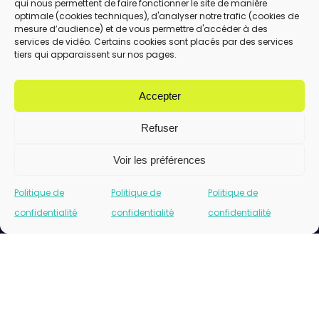
qui nous permettent de faire fonctionner le site de manière
En utilisant ce formulaire, vous acceptez le
optimale (cookies techniques), d'analyser notre trafic (cookies de
stockage et le traitement de vos données
mesure d’audience) et de vous permettre d'accéder à des
services de vidéo. Certains cookies sont placés par des services
par ce site.
tiers qui apparaissent sur nos pages.
ENVOYER
Accepter
Refuser
Voir les préférences
Politique de
Politique de
Politique de
confidentialité
confidentialité
confidentialité
Cliquez pour accepter les cookies marketing
et activer ce contenu