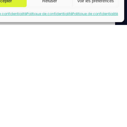
cepter
Refuser
Voir les préférences
e confidentialité
Politique de confidentialité
Politique de confidentialité
uez pour accepter les cookies marketing
et activer ce contenu
acebook url page.