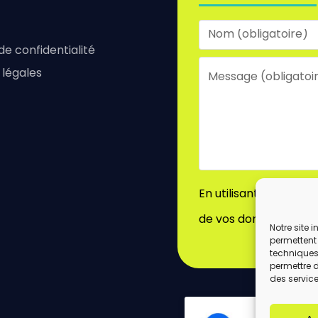
 de confidentialité
 légales
En utilisant ce formu
de vos données par c
Notre site 
permettent 
techniques)
permettre 
des service