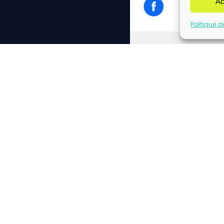
Ac
Politique d
Cliq
Please insert correct f