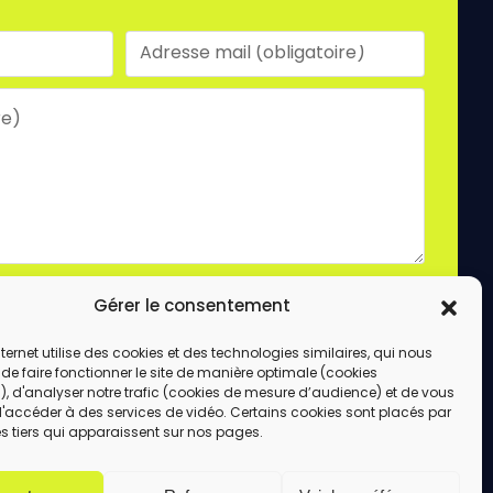
laire, vous acceptez le stockage et le traitement
Gérer le consentement
e site.
ENVOYER
internet utilise des cookies et des technologies similaires, qui nous
de faire fonctionner le site de manière optimale (cookies
, d'analyser notre trafic (cookies de mesure d’audience) et de vous
d'accéder à des services de vidéo. Certains cookies sont placés par
s tiers qui apparaissent sur nos pages.