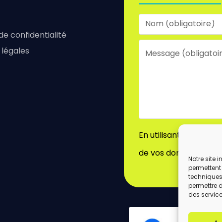
 de confidentialité
 légales
En utilisant ce formu
de vos données par c
Notre site 
permettent 
techniques)
permettre 
des service