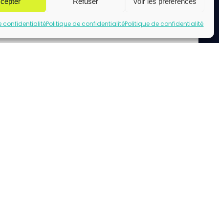
cepter
Refuser
Voir les préférences
e confidentialité
Politique de confidentialité
Politique de confidentialité
uez pour accepter les cookies marketing
et activer ce contenu
acebook url page.