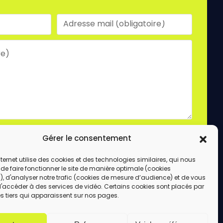
laire, vous acceptez le stockage et le traitement
Gérer le consentement
e site.
ENVOYER
internet utilise des cookies et des technologies similaires, qui nous
de faire fonctionner le site de manière optimale (cookies
, d'analyser notre trafic (cookies de mesure d’audience) et de vous
d'accéder à des services de vidéo. Certains cookies sont placés par
s tiers qui apparaissent sur nos pages.