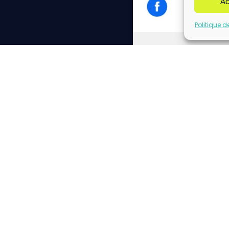
Ac
Politique d
Cliq
Please insert correct f