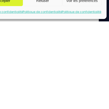
cepter
Refuser
Voir les préférences
e confidentialité
Politique de confidentialité
Politique de confidentialité
uez pour accepter les cookies marketing
et activer ce contenu
acebook url page.