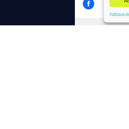
Ac
Politique d
Cliq
Please insert correct f