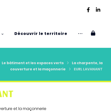
Découvrir le territoire
Le bâtiment et les espaces verts
La charpente, la
couverture et la maçonnerie
EURL LAVANANT
ANT
verture et la maçonnerie