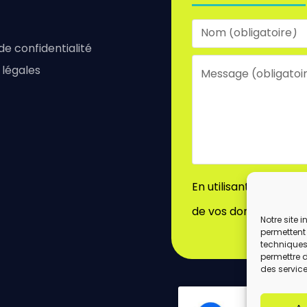
 de confidentialité
 légales
En utilisant ce formu
de vos données par c
Notre site 
permettent 
techniques)
permettre 
des service