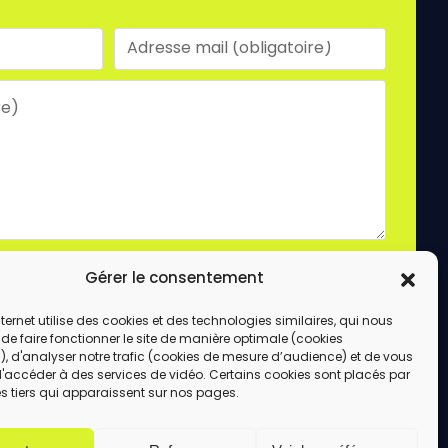
laire, vous acceptez le stockage et le traitement
Gérer le consentement
e site.
ENVOYER
internet utilise des cookies et des technologies similaires, qui nous
de faire fonctionner le site de manière optimale (cookies
, d'analyser notre trafic (cookies de mesure d’audience) et de vous
d'accéder à des services de vidéo. Certains cookies sont placés par
s tiers qui apparaissent sur nos pages.