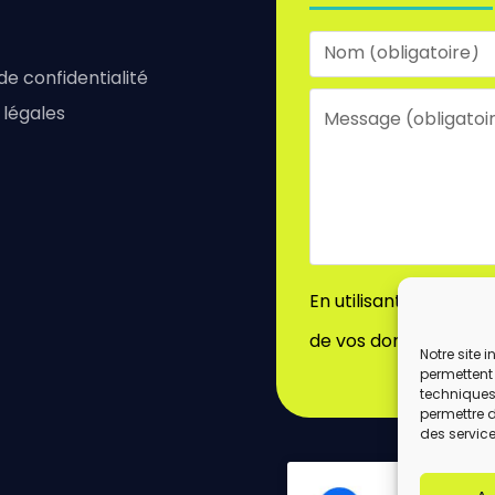
 de confidentialité
 légales
En utilisant ce formu
de vos données par c
Notre site 
permettent 
techniques)
permettre 
des service