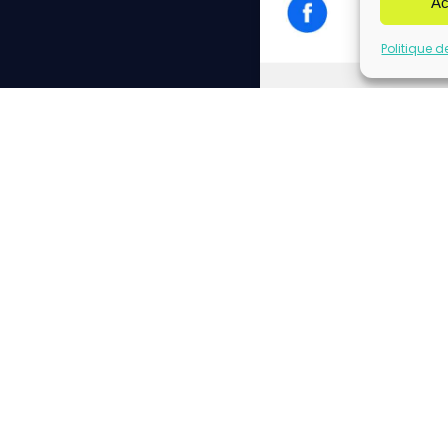
Ac
Politique d
Cliq
Please insert correct f