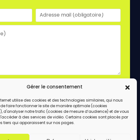
laire, vous acceptez le stockage et le traitement
Gérer le consentement
e site.
ENVOYER
internet utilise des cookies et des technologies similaires, qui nous
de faire fonctionner le site de manière optimale (cookies
, d'analyser notre trafic (cookies de mesure d’audience) et de vous
d'accéder à des services de vidéo. Certains cookies sont placés par
s tiers qui apparaissent sur nos pages.