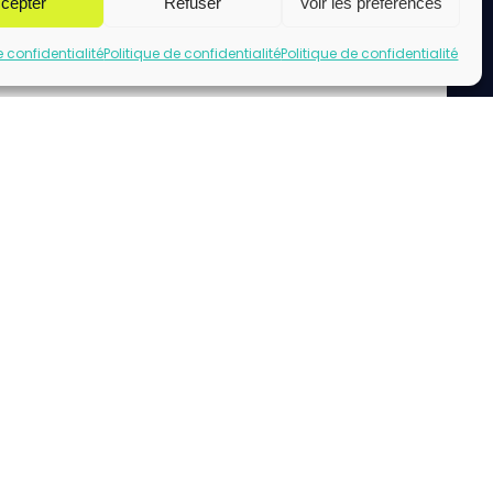
cepter
Refuser
Voir les préférences
e confidentialité
Politique de confidentialité
Politique de confidentialité
uez pour accepter les cookies marketing
et activer ce contenu
acebook url page.