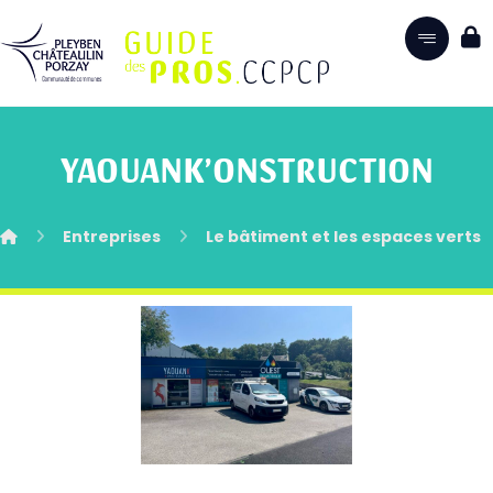
YAOUANK’ONSTRUCTION
Entreprises
Le bâtiment et les espaces verts