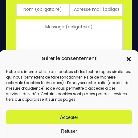
Gérer le consentement
Notre site internet utilise des cookies et des technologies similaires,
qui nous permettent de faire fonctionner le site de manière
En utilisant ce formulaire, vous acceptez le
optimale (cookies techniques), d'analyser notre trafic (cookies de
stockage et le traitement de vos données
mesure d’audience) et de vous permettre d'accéder à des
services de vidéo. Certains cookies sont placés par des services
par ce site.
tiers qui apparaissent sur nos pages.
ENVOYER
Accepter
Refuser