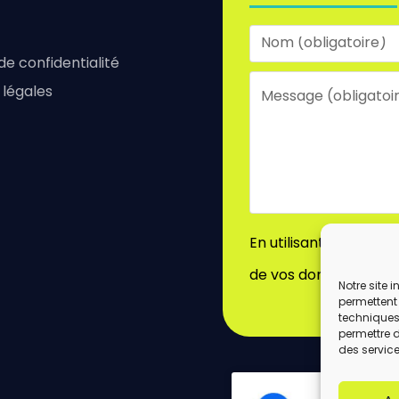
 de confidentialité
 légales
En utilisant ce formu
de vos données par c
Notre site 
permettent 
techniques)
permettre 
des service