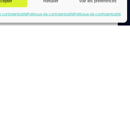
cepter
Refuser
Voir les préférences
e confidentialité
Politique de confidentialité
Politique de confidentialité
uez pour accepter les cookies marketing
et activer ce contenu
acebook url page.