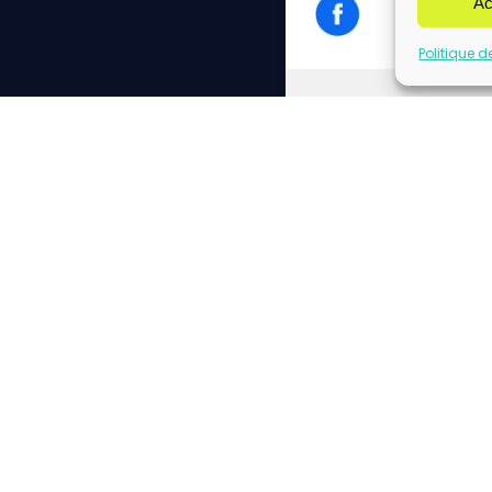
Ac
Politique d
Cliq
Please insert correct f