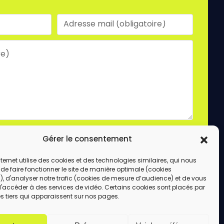
laire, vous acceptez le stockage et le traitement
Gérer le consentement
e site.
ENVOYER
internet utilise des cookies et des technologies similaires, qui nous
de faire fonctionner le site de manière optimale (cookies
, d'analyser notre trafic (cookies de mesure d’audience) et de vous
d'accéder à des services de vidéo. Certains cookies sont placés par
s tiers qui apparaissent sur nos pages.