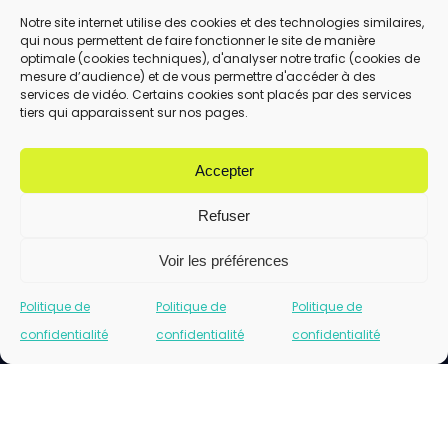
Notre site internet utilise des cookies et des technologies similaires,
qui nous permettent de faire fonctionner le site de manière
En utilisant ce formulaire, vous acceptez le
optimale (cookies techniques), d'analyser notre trafic (cookies de
stockage et le traitement de vos données
mesure d’audience) et de vous permettre d'accéder à des
services de vidéo. Certains cookies sont placés par des services
par ce site.
tiers qui apparaissent sur nos pages.
ENVOYER
Accepter
Refuser
Voir les préférences
Politique de
Politique de
Politique de
confidentialité
confidentialité
confidentialité
Cliquez pour accepter les cookies marketing
et activer ce contenu