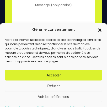
Gérer le consentement
Notre site internet utilise des cookies et des technologies similaires,
qui nous permettent de faire fonctionner le site de manière
En utilisant ce formulaire, vous acceptez le
optimale (cookies techniques), d'analyser notre trafic (cookies de
stockage et le traitement de vos données
mesure d’audience) et de vous permettre d'accéder à des
services de vidéo. Certains cookies sont placés par des services
par ce site.
tiers qui apparaissent sur nos pages.
ENVOYER
Accepter
Refuser
Voir les préférences