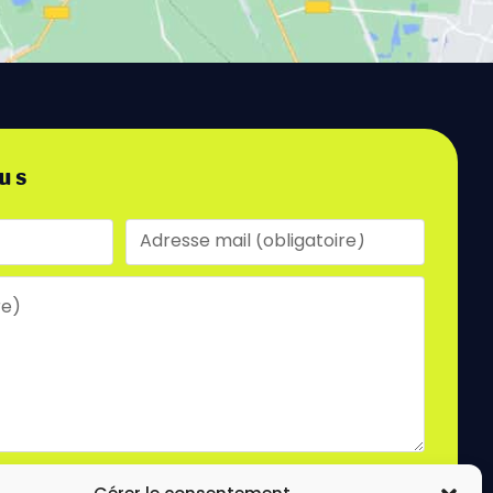
us
laire, vous acceptez le stockage et le traitement