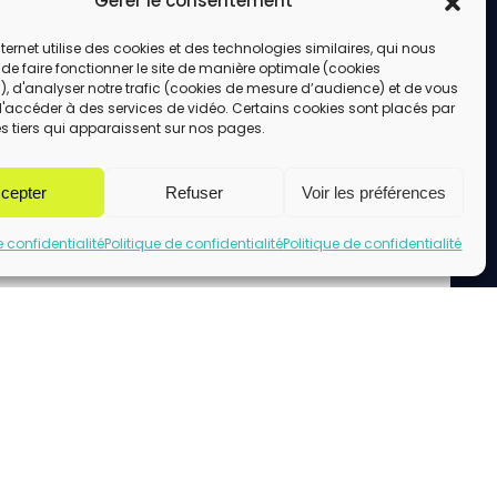
Gérer le consentement
e site.
ENVOYER
internet utilise des cookies et des technologies similaires, qui nous
de faire fonctionner le site de manière optimale (cookies
, d'analyser notre trafic (cookies de mesure d’audience) et de vous
d'accéder à des services de vidéo. Certains cookies sont placés par
s tiers qui apparaissent sur nos pages.
cepter
Refuser
Voir les préférences
e confidentialité
Politique de confidentialité
Politique de confidentialité
uez pour accepter les cookies marketing
et activer ce contenu