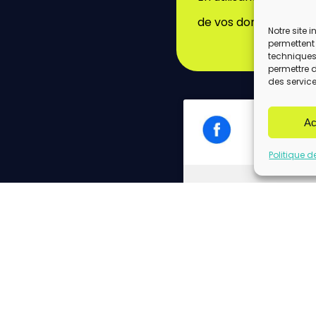
de vos données par c
Notre site 
permettent 
techniques)
permettre 
des service
Ac
Politique d
Cliq