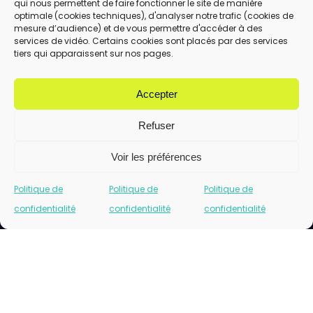
qui nous permettent de faire fonctionner le site de manière
En utilisant ce formulaire, vous acceptez le
optimale (cookies techniques), d'analyser notre trafic (cookies de
stockage et le traitement de vos données
mesure d’audience) et de vous permettre d'accéder à des
services de vidéo. Certains cookies sont placés par des services
par ce site.
tiers qui apparaissent sur nos pages.
ENVOYER
Accepter
Refuser
Voir les préférences
Politique de
Politique de
Politique de
confidentialité
confidentialité
confidentialité
Cliquez pour accepter les cookies marketing
et activer ce contenu