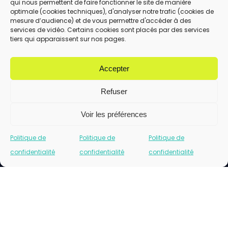
qui nous permettent de faire fonctionner le site de manière
En utilisant ce formulaire, vous acceptez le
optimale (cookies techniques), d'analyser notre trafic (cookies de
stockage et le traitement de vos données
mesure d’audience) et de vous permettre d'accéder à des
services de vidéo. Certains cookies sont placés par des services
par ce site.
tiers qui apparaissent sur nos pages.
ENVOYER
Accepter
Refuser
Voir les préférences
Politique de
Politique de
Politique de
confidentialité
confidentialité
confidentialité
Cliquez pour accepter les cookies marketing
et activer ce contenu