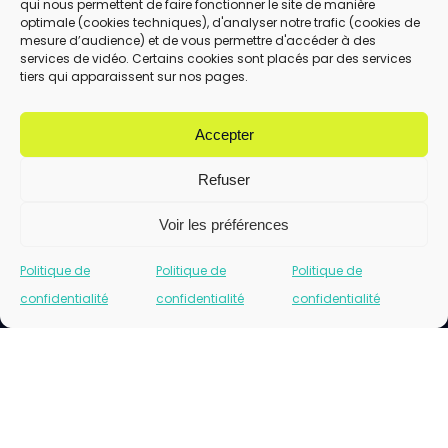
qui nous permettent de faire fonctionner le site de manière
En utilisant ce formulaire, vous acceptez le
optimale (cookies techniques), d'analyser notre trafic (cookies de
stockage et le traitement de vos données
mesure d’audience) et de vous permettre d'accéder à des
services de vidéo. Certains cookies sont placés par des services
par ce site.
tiers qui apparaissent sur nos pages.
ENVOYER
Accepter
Refuser
Voir les préférences
Politique de
Politique de
Politique de
confidentialité
confidentialité
confidentialité
Cliquez pour accepter les cookies marketing
et activer ce contenu