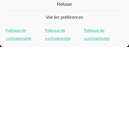
Refuser
Voir les préférences
Politique de
Politique de
Politique de
confidentialité
confidentialité
confidentialité
Cliquez pour accepter les cookies marketing
et activer ce contenu
Please insert correct facebook url page.