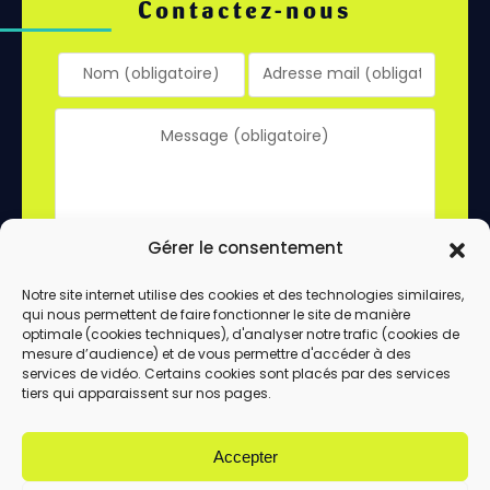
Contactez-nous
Gérer le consentement
Notre site internet utilise des cookies et des technologies similaires,
qui nous permettent de faire fonctionner le site de manière
En utilisant ce formulaire, vous acceptez le
optimale (cookies techniques), d'analyser notre trafic (cookies de
stockage et le traitement de vos données
mesure d’audience) et de vous permettre d'accéder à des
services de vidéo. Certains cookies sont placés par des services
par ce site.
tiers qui apparaissent sur nos pages.
ENVOYER
Accepter