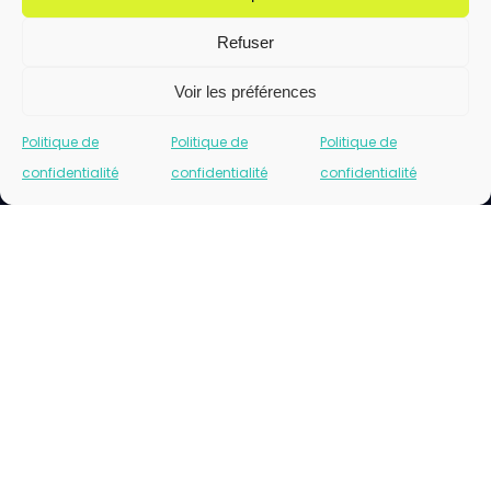
Refuser
Voir les préférences
Politique de
Politique de
Politique de
confidentialité
confidentialité
confidentialité
Cliquez pour accepter les cookies marketing
et activer ce contenu
Please insert correct facebook url page.