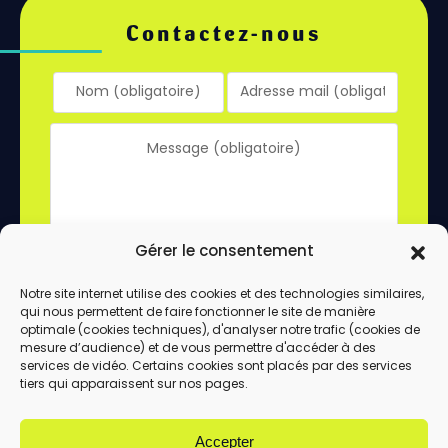
Contactez-nous
Gérer le consentement
Notre site internet utilise des cookies et des technologies similaires,
qui nous permettent de faire fonctionner le site de manière
En utilisant ce formulaire, vous acceptez le
optimale (cookies techniques), d'analyser notre trafic (cookies de
stockage et le traitement de vos données
mesure d’audience) et de vous permettre d'accéder à des
services de vidéo. Certains cookies sont placés par des services
par ce site.
tiers qui apparaissent sur nos pages.
ENVOYER
Accepter