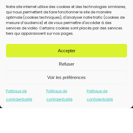
Notre site internet utilise des cookies et des technologies similaires,
qui nous permettent de faire fonctionner le site de manière
En utilisant ce formulaire, vous acceptez le
optimale (cookies techniques), d'analyser notre trafic (cookies de
stockage et le traitement de vos données
mesure d’audience) et de vous permettre d'accéder à des
services de vidéo. Certains cookies sont placés par des services
par ce site.
tiers qui apparaissent sur nos pages.
ENVOYER
Accepter
Refuser
Voir les préférences
Politique de
Politique de
Politique de
confidentialité
confidentialité
confidentialité
Cliquez pour accepter les cookies marketing
et activer ce contenu