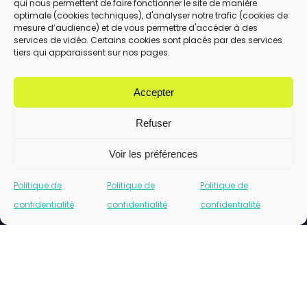
qui nous permettent de faire fonctionner le site de manière
En utilisant ce formulaire, vous acceptez le
optimale (cookies techniques), d'analyser notre trafic (cookies de
stockage et le traitement de vos données
mesure d’audience) et de vous permettre d'accéder à des
services de vidéo. Certains cookies sont placés par des services
par ce site.
tiers qui apparaissent sur nos pages.
ENVOYER
Accepter
Refuser
Voir les préférences
Politique de
Politique de
Politique de
confidentialité
confidentialité
confidentialité
Cliquez pour accepter les cookies marketing
et activer ce contenu