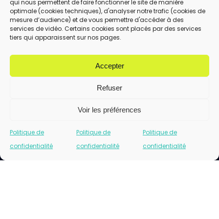
qui nous permettent de faire fonctionner le site de manière
En utilisant ce formulaire, vous acceptez le
optimale (cookies techniques), d'analyser notre trafic (cookies de
stockage et le traitement de vos données
mesure d’audience) et de vous permettre d'accéder à des
services de vidéo. Certains cookies sont placés par des services
par ce site.
tiers qui apparaissent sur nos pages.
ENVOYER
Accepter
Refuser
Voir les préférences
Politique de
Politique de
Politique de
confidentialité
confidentialité
confidentialité
Cliquez pour accepter les cookies marketing
et activer ce contenu