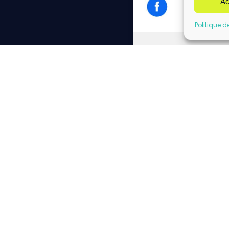
Ac
Politique d
Cliq
Please insert correct f