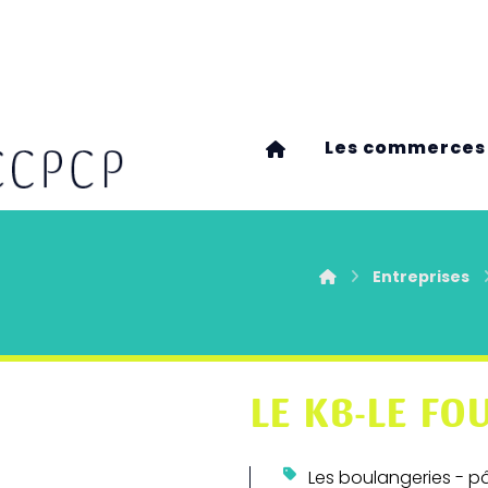
Les commerces
D
Entreprises
LE KB-LE FO
Les boulangeries - pâ