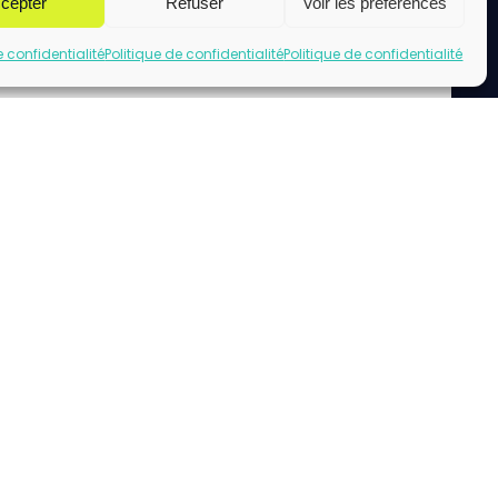
cepter
Refuser
Voir les préférences
e confidentialité
Politique de confidentialité
Politique de confidentialité
uez pour accepter les cookies marketing
et activer ce contenu
acebook url page.