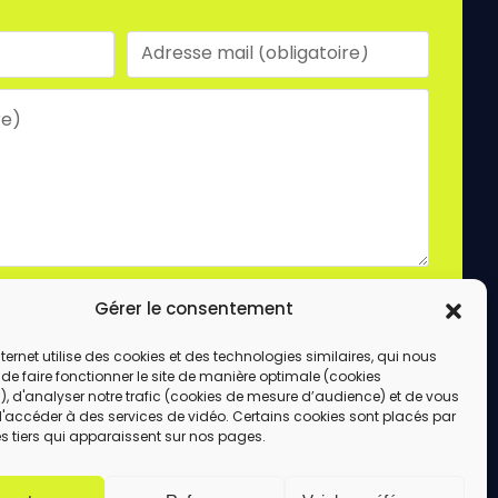
laire, vous acceptez le stockage et le traitement
Gérer le consentement
e site.
ENVOYER
internet utilise des cookies et des technologies similaires, qui nous
de faire fonctionner le site de manière optimale (cookies
, d'analyser notre trafic (cookies de mesure d’audience) et de vous
d'accéder à des services de vidéo. Certains cookies sont placés par
s tiers qui apparaissent sur nos pages.