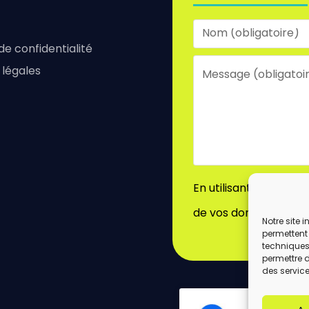
 de confidentialité
 légales
En utilisant ce formu
de vos données par c
Notre site 
permettent 
techniques)
permettre 
des service