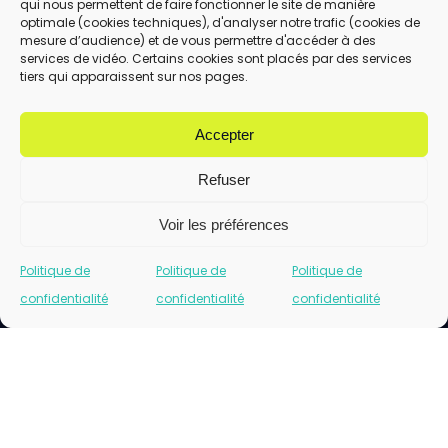
qui nous permettent de faire fonctionner le site de manière
En utilisant ce formulaire, vous acceptez le
optimale (cookies techniques), d'analyser notre trafic (cookies de
stockage et le traitement de vos données
mesure d’audience) et de vous permettre d'accéder à des
services de vidéo. Certains cookies sont placés par des services
par ce site.
tiers qui apparaissent sur nos pages.
ENVOYER
Accepter
Refuser
Voir les préférences
Politique de
Politique de
Politique de
confidentialité
confidentialité
confidentialité
Cliquez pour accepter les cookies marketing
et activer ce contenu