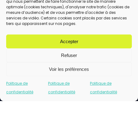
qui nous permettent de faire fonctionner le site de manière
En utilisant ce formulaire, vous acceptez le
optimale (cookies techniques), d'analyser notre trafic (cookies de
stockage et le traitement de vos données
mesure d’audience) et de vous permettre d'accéder à des
services de vidéo. Certains cookies sont placés par des services
par ce site.
tiers qui apparaissent sur nos pages.
ENVOYER
Accepter
Refuser
Voir les préférences
Politique de
Politique de
Politique de
confidentialité
confidentialité
confidentialité
Cliquez pour accepter les cookies marketing
et activer ce contenu