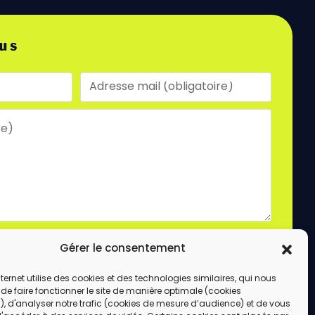
us
laire, vous acceptez le stockage et le traitement
Gérer le consentement
e site.
ENVOYER
internet utilise des cookies et des technologies similaires, qui nous
de faire fonctionner le site de manière optimale (cookies
, d'analyser notre trafic (cookies de mesure d’audience) et de vous