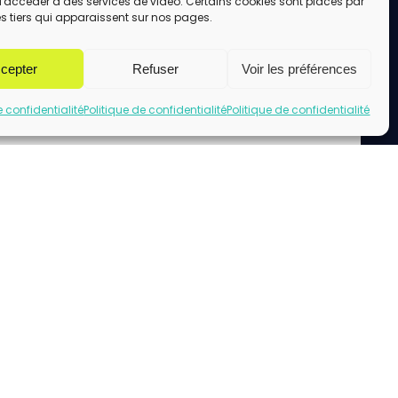
d'accéder à des services de vidéo. Certains cookies sont placés par
s tiers qui apparaissent sur nos pages.
cepter
Refuser
Voir les préférences
e confidentialité
Politique de confidentialité
Politique de confidentialité
uez pour accepter les cookies marketing
et activer ce contenu