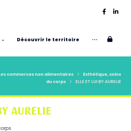
Découvrir le territoire
Les commerces non alimentaires
Esthétique, soins
du corps
ELLE ET LUI BY AURELIE
BY AURELIE
corps