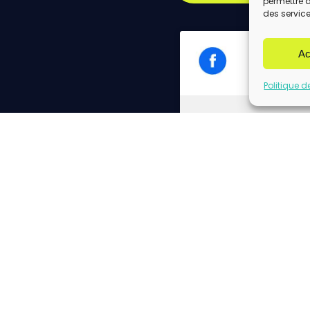
permettre 
des service
Ac
Politique d
Cliq