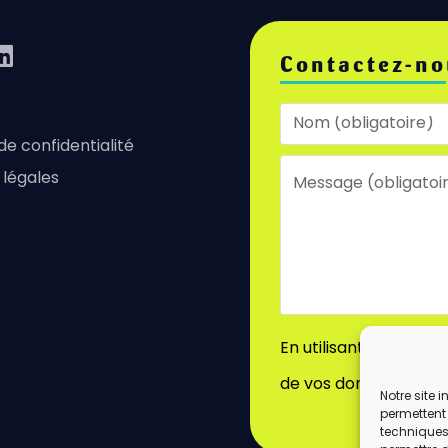
Contactez-no
 de confidentialité
 légales
En utilisant ce formu
de vos données par c
Notre site 
permettent 
techniques)