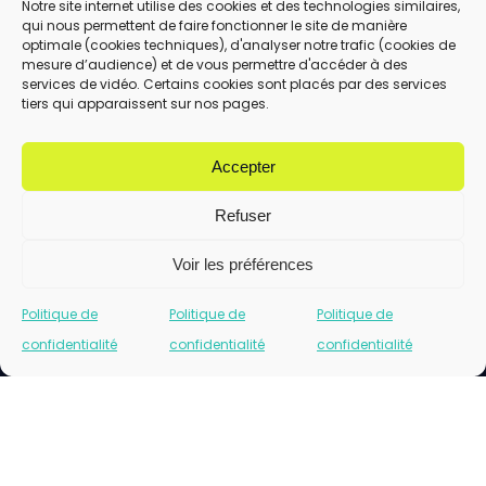
Notre site internet utilise des cookies et des technologies similaires,
qui nous permettent de faire fonctionner le site de manière
En utilisant ce formulaire, vous acceptez le
optimale (cookies techniques), d'analyser notre trafic (cookies de
stockage et le traitement de vos données
mesure d’audience) et de vous permettre d'accéder à des
services de vidéo. Certains cookies sont placés par des services
par ce site.
tiers qui apparaissent sur nos pages.
ENVOYER
Accepter
Refuser
Voir les préférences
Politique de
Politique de
Politique de
confidentialité
confidentialité
confidentialité
Cliquez pour accepter les cookies marketing
et activer ce contenu