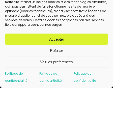
Notre site internet utilise des cookies et des technologies similaires,
qui nous permettent de faire fonctionner le site de manière
En utilisant ce formulaire, vous acceptez le
optimale (cookies techniques), d'analyser notre trafic (cookies de
stockage et le traitement de vos données
mesure d’audience) et de vous permettre d'accéder à des
services de vidéo. Certains cookies sont placés par des services
par ce site.
tiers qui apparaissent sur nos pages.
ENVOYER
Accepter
Refuser
Voir les préférences
Politique de
Politique de
Politique de
confidentialité
confidentialité
confidentialité
Cliquez pour accepter les cookies marketing
et activer ce contenu