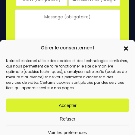
Gérer le consentement
Notre site internet utilise des cookies et des technologies similaires,
qui nous permettent de faire fonctionner le site de manière
En utilisant ce formulaire, vous acceptez le
optimale (cookies techniques), d'analyser notre trafic (cookies de
stockage et le traitement de vos données
mesure d’audience) et de vous permettre d'accéder à des
services de vidéo. Certains cookies sont placés par des services
par ce site.
tiers qui apparaissent sur nos pages.
ENVOYER
Accepter
Refuser
Voir les préférences