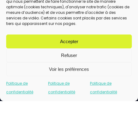
qui nous permettent de faire fonctionner le site de manière
En utilisant ce formulaire, vous acceptez le
optimale (cookies techniques), d'analyser notre trafic (cookies de
stockage et le traitement de vos données
mesure d’audience) et de vous permettre d'accéder à des
services de vidéo. Certains cookies sont placés par des services
par ce site.
tiers qui apparaissent sur nos pages.
ENVOYER
Accepter
Refuser
Voir les préférences
Politique de
Politique de
Politique de
confidentialité
confidentialité
confidentialité
Cliquez pour accepter les cookies marketing
et activer ce contenu