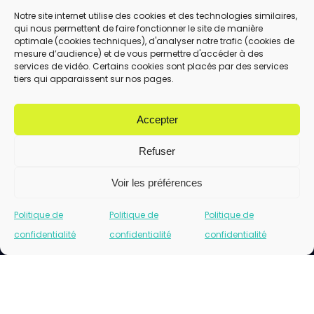
Notre site internet utilise des cookies et des technologies similaires,
qui nous permettent de faire fonctionner le site de manière
En utilisant ce formulaire, vous acceptez le
optimale (cookies techniques), d'analyser notre trafic (cookies de
stockage et le traitement de vos données
mesure d’audience) et de vous permettre d'accéder à des
services de vidéo. Certains cookies sont placés par des services
par ce site.
tiers qui apparaissent sur nos pages.
ENVOYER
Accepter
Refuser
Voir les préférences
Politique de
Politique de
Politique de
confidentialité
confidentialité
confidentialité
Cliquez pour accepter les cookies marketing
et activer ce contenu