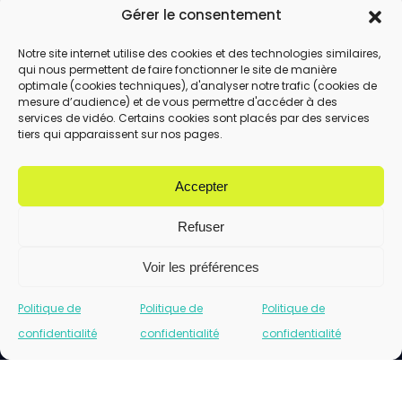
Gérer le consentement
Notre site internet utilise des cookies et des technologies similaires,
qui nous permettent de faire fonctionner le site de manière
En utilisant ce formulaire, vous acceptez le
optimale (cookies techniques), d'analyser notre trafic (cookies de
stockage et le traitement de vos données
mesure d’audience) et de vous permettre d'accéder à des
services de vidéo. Certains cookies sont placés par des services
par ce site.
tiers qui apparaissent sur nos pages.
ENVOYER
Accepter
Refuser
Voir les préférences
Politique de
Politique de
Politique de
confidentialité
confidentialité
confidentialité
Cliquez pour accepter les cookies marketing