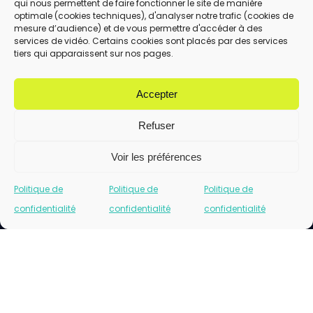
qui nous permettent de faire fonctionner le site de manière
En utilisant ce formulaire, vous acceptez le
optimale (cookies techniques), d'analyser notre trafic (cookies de
stockage et le traitement de vos données
mesure d’audience) et de vous permettre d'accéder à des
services de vidéo. Certains cookies sont placés par des services
par ce site.
tiers qui apparaissent sur nos pages.
ENVOYER
Accepter
Refuser
Voir les préférences
Politique de
Politique de
Politique de
confidentialité
confidentialité
confidentialité
Cliquez pour accepter les cookies marketing
et activer ce contenu