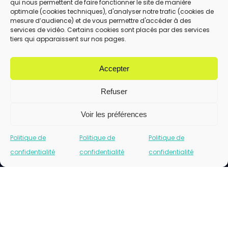
qui nous permettent de faire fonctionner le site de manière
En utilisant ce formulaire, vous acceptez le
optimale (cookies techniques), d'analyser notre trafic (cookies de
stockage et le traitement de vos données
mesure d’audience) et de vous permettre d'accéder à des
services de vidéo. Certains cookies sont placés par des services
par ce site.
tiers qui apparaissent sur nos pages.
ENVOYER
Accepter
Refuser
Voir les préférences
Politique de
Politique de
Politique de
confidentialité
confidentialité
confidentialité
Cliquez pour accepter les cookies marketing
et activer ce contenu