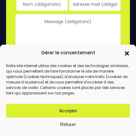
Gérer le consentement
Notre site internet utilise des cookies et des technologies similaires,
qui nous permettent de faire fonctionner le site de manière
En utilisant ce formulaire, vous acceptez le
optimale (cookies techniques), d'analyser notre trafic (cookies de
stockage et le traitement de vos données
mesure d’audience) et de vous permettre d'accéder à des
services de vidéo. Certains cookies sont placés par des services
par ce site.
tiers qui apparaissent sur nos pages.
ENVOYER
Accepter
Refuser